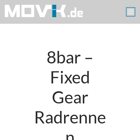
Skip
to
content
MOVIK
Aerials
Luftaufnahmen
Berlin
8bar –
Fixed
Gear
Radrenne
n