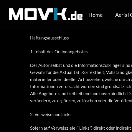
Skip
to
Home
Aerial
content
MOVIK
Aerials
Haftungsausschluss
Luftaufnahmen
Berlin
1. Inhalt des Onlineangebotes
Der Autor selbst und die Informationszubringer sind
Gewähr für die Aktualität, Korrektheit, Vollständigk
materieller oder ideeller Art beziehen, welche durc
Informationen verursacht wurden sind grundsätzlich a
Alle Angebote sind freibleibend und unverbindlich. D
verändern, zu ergänzen, zu löschen oder die Veröffent
2. Verweise und Links
Sofern auf Verweisziele (“Links”) direkt oder indire