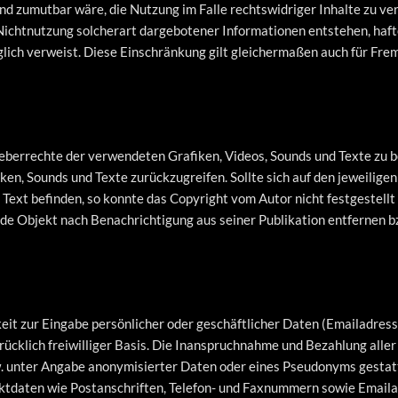
und zumutbar wäre, die Nutzung im Falle rechtswidriger Inhalte zu ve
ichtnutzung solcherart dargebotener Informationen entstehen, haftet 
diglich verweist. Diese Einschränkung gilt gleichermaßen auch für Fr
rheberrechte der verwendeten Grafiken, Videos, Sounds und Texte zu be
iken, Sounds und Texte zurückzugreifen. Sollte sich auf den jeweilig
Text befinden, so konnte das Copyright vom Autor nicht festgestellt
de Objekt nach Benachrichtigung aus seiner Publikation entfernen 
it zur Eingabe persönlicher oder geschäftlicher Daten (Emailadresse
rücklich freiwilliger Basis. Die Inanspruchnahme und Bezahlung aller
. unter Angabe anonymisierter Daten oder eines Pseudonyms gesta
ktdaten wie Postanschriften, Telefon- und Faxnummern sowie Emaila