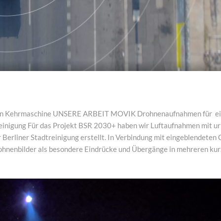
en Kehrmaschine UNSERE ARBEIT MOVIK Drohnenaufnahmen für e
reinigung Für das Projekt BSR 2030+ haben wir Luftaufnahmen mit 
er Berliner Stadtreinigung erstellt. In Verbindung mit eingeblendeten
ohnenbilder als besondere Eindrücke und Übergänge in mehreren kurz