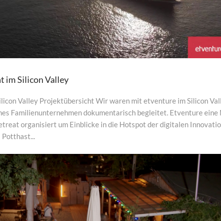
t im Silicon Valley
ilicon Valley Projektübersicht Wir waren mit etventure im Silicon Val
ches Familienunternehmen dokumentarisch begleitet. Etventure eine
etreat organisiert um Einblicke in die Hotspot der digitalen Innovati
Potthast...