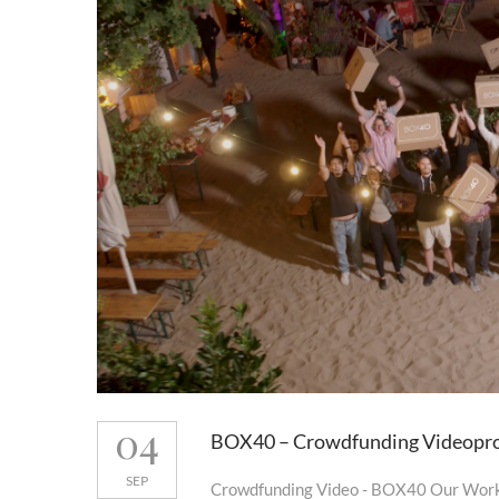
04
BOX40 – Crowdfunding Videopr
SEP
Crowdfunding Video - BOX40 Our Work 