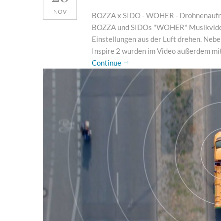
NOV
BOZZA x SIDO - WOHER - Drohnenauf
BOZZA und SIDOs "WOHER" Musikvideo 
Einstellungen aus der Luft drehen. Neb
Inspire 2 wurden im Video außerdem mi
Continue