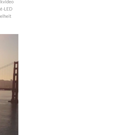
ikvideo
ht-LED
elheit