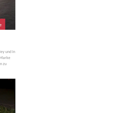
ley und in
 Marke
on zu