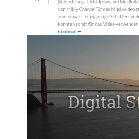
Beleuchtung - Lichtdrohne am Musikvi
von Milky Chance Für das Musikvideo z
zum Einsatz. Einzigartige Schattenspie
konnten somit für das Video verwendet w
Continue