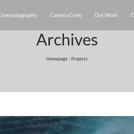
 Cinematography
Camera Crew
Our Work
C
Archives
Homepage
/
Projects