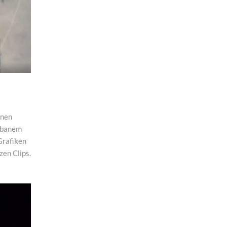
inen
urbanem
 Grafiken
en Clips.