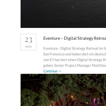
23
Eventure – Digital Strategy Retrea
NOV
Eventure - Digital Strategy Retreat im S
San Francisco und haben dort ein deuts
von EY hat dort einen Digital Strategy R
geben. Senior Project Manager Matthias 
Continue