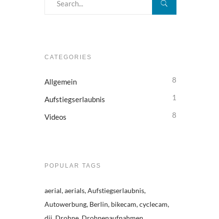
CATEGORIES
8
Allgemein
1
Aufstiegserlaubnis
8
Videos
POPULAR TAGS
aerial
aerials
Aufstiegserlaubnis
Autowerbung
Berlin
bikecam
cyclecam
dji
Drohne
Drohnenaufnahmen