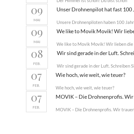
Der Himmel ist schön! Du bist schön
09
Unser Drohnenpilot hat fast 100 
MAI
Unsere Drohnenpiloten haben 100 Jahr
09
We like to Movik Movik! Wir lieb
MAI
We like to Movik Movik! Wir lieben di
08
Wir sind gerade in der Luft. Schre
FEB.
Wir sind gerade in der Luft. Schreiben S
07
Wie hoch, wie weit, wie teuer?
FEB.
Wie hoch, wie weit, wie teuer?
07
MOVIK – Die Drohnenprofis. Wir 
FEB.
MOVIK – Die Drohnenprofis. Wir trauen