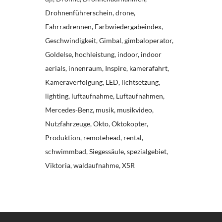
Drohnenführerschein
drone
Fahrradrennen
Farbwiedergabeindex
Geschwindigkeit
Gimbal
gimbaloperator
Goldelse
hochleistung
indoor
indoor
aerials
innenraum
Inspire
kamerafahrt
Kameraverfolgung
LED
lichtsetzung
lighting
luftaufnahme
Luftaufnahmen
Mercedes-Benz
musik
musikvideo
Nutzfahrzeuge
Okto
Oktokopter
Produktion
remotehead
rental
schwimmbad
Siegessäule
spezialgebiet
Viktoria
waldaufnahme
X5R