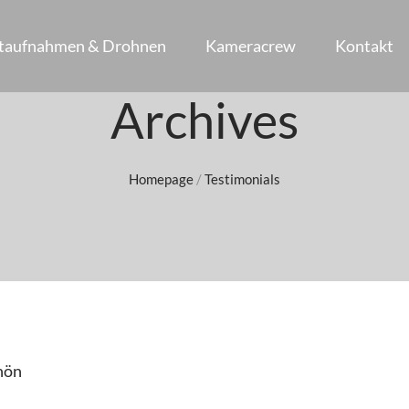
ftaufnahmen & Drohnen
Kameracrew
Kontakt
Archives
Homepage
/
Testimonials
hön