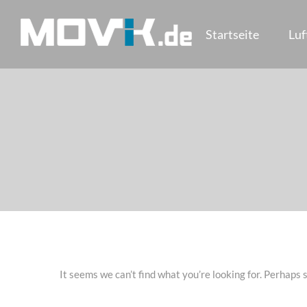
Skip
to
Startseite
Lu
content
MOVIK
Aerials
Luftaufnahmen
Berlin
It seems we can’t find what you’re looking for. Perhaps 