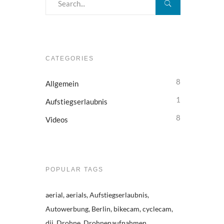
CATEGORIES
8
Allgemein
1
Aufstiegserlaubnis
8
Videos
POPULAR TAGS
aerial
aerials
Aufstiegserlaubnis
Autowerbung
Berlin
bikecam
cyclecam
dji
Drohne
Drohnenaufnahmen