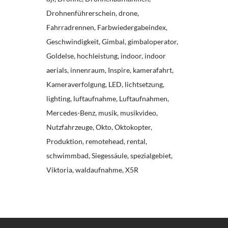
Drohnenführerschein
drone
Fahrradrennen
Farbwiedergabeindex
Geschwindigkeit
Gimbal
gimbaloperator
Goldelse
hochleistung
indoor
indoor
aerials
innenraum
Inspire
kamerafahrt
Kameraverfolgung
LED
lichtsetzung
lighting
luftaufnahme
Luftaufnahmen
Mercedes-Benz
musik
musikvideo
Nutzfahrzeuge
Okto
Oktokopter
Produktion
remotehead
rental
schwimmbad
Siegessäule
spezialgebiet
Viktoria
waldaufnahme
X5R