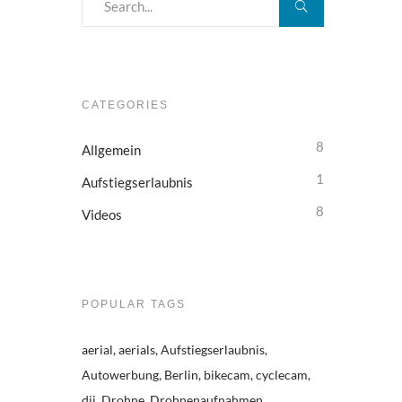
CATEGORIES
8
Allgemein
1
Aufstiegserlaubnis
8
Videos
POPULAR TAGS
aerial
aerials
Aufstiegserlaubnis
Autowerbung
Berlin
bikecam
cyclecam
dji
Drohne
Drohnenaufnahmen