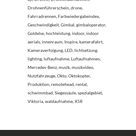
Drohnenführerschein
drone
Fahrradrennen
Farbwiedergabeindex
Geschwindigkeit
Gimbal
gimbaloperator
Goldelse
hochleistung
indoor
indoor
aerials
innenraum
Inspire
kamerafahrt
Kameraverfolgung
LED
lichtsetzung
lighting
luftaufnahme
Luftaufnahmen
Mercedes-Benz
musik
musikvideo
Nutzfahrzeuge
Okto
Oktokopter
Produktion
remotehead
rental
schwimmbad
Siegessäule
spezialgebiet
Viktoria
waldaufnahme
X5R