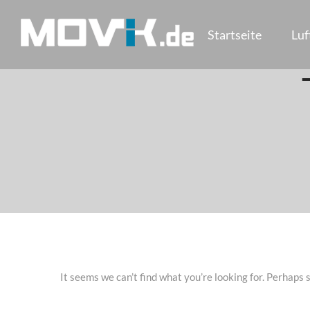
Skip
to
Startseite
Lu
content
MOVIK
Aerials
Luftaufnahmen
Berlin
It seems we can’t find what you’re looking for. Perhaps 