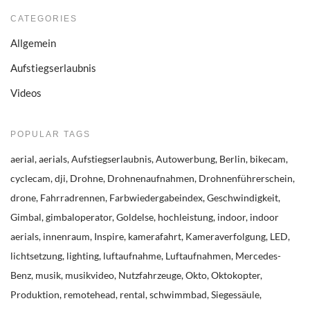
CATEGORIES
Allgemein
Aufstiegserlaubnis
Videos
POPULAR TAGS
aerial
aerials
Aufstiegserlaubnis
Autowerbung
Berlin
bikecam
cyclecam
dji
Drohne
Drohnenaufnahmen
Drohnenführerschein
drone
Fahrradrennen
Farbwiedergabeindex
Geschwindigkeit
Gimbal
gimbaloperator
Goldelse
hochleistung
indoor
indoor
aerials
innenraum
Inspire
kamerafahrt
Kameraverfolgung
LED
lichtsetzung
lighting
luftaufnahme
Luftaufnahmen
Mercedes-
Benz
musik
musikvideo
Nutzfahrzeuge
Okto
Oktokopter
Produktion
remotehead
rental
schwimmbad
Siegessäule