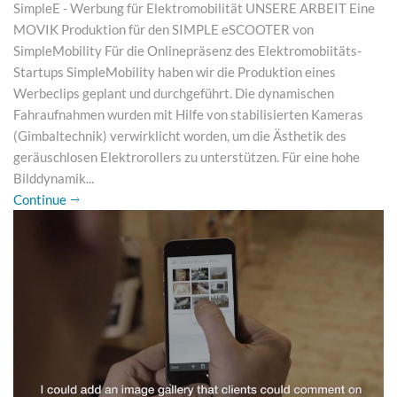
SimpleE - Werbung für Elektromobilität UNSERE ARBEIT Eine
MOVIK Produktion für den SIMPLE eSCOOTER von
SimpleMobility Für die Onlinepräsenz des Elektromobiitäts-
Startups SimpleMobility haben wir die Produktion eines
Werbeclips geplant und durchgeführt. Die dynamischen
Fahraufnahmen wurden mit Hilfe von stabilisierten Kameras
(Gimbaltechnik) verwirklicht worden, um die Ästhetik des
geräuschlosen Elektrorollers zu unterstützen. Für eine hohe
Bilddynamik...
Continue