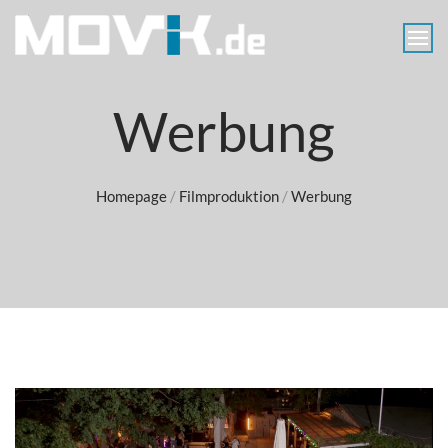
Skip
to
content
MOVIK
Aerials
Werbung
Luftaufnahmen
Berlin
Homepage
/
Filmproduktion
/
Werbung