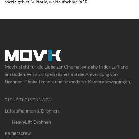
spezialgebiet
Viktoria
waldaufnahme
X5R
Movik steht für die Liebe zur Cinematography in der Luft und
am Boden. Wir sind spezialisiert auf die Anwendung von
Drohnen
, Gimbaltechnik und besonderen Kamerabewegungen.
DIENSTLEISTUNGEN
Luftaufnahmen & Drohnen
HeavyLift Drohnen
Kameracrew