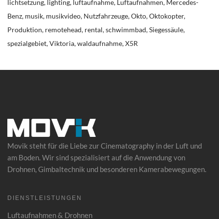
lichtsetzung
lighting
luftaufnahme
Luftaufnahmen
Mercedes-
Benz
musik
musikvideo
Nutzfahrzeuge
Okto
Oktokopter
Produktion
remotehead
rental
schwimmbad
Siegessäule
spezialgebiet
Viktoria
waldaufnahme
X5R
Movik steht für die Liebe zur Cinematography in der Luft und
am Boden. Wir sind spezialisiert auf die Anwendung von
Drohnen
, Gimbaltechnik und besonderen Kamerabewegungen.
DIENSTLEISTUNGEN
Luftaufnahmen & Drohnen