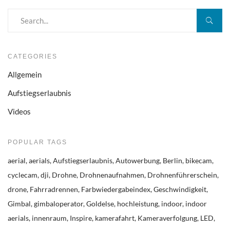
CATEGORIES
Allgemein
Aufstiegserlaubnis
Videos
POPULAR TAGS
aerial
aerials
Aufstiegserlaubnis
Autowerbung
Berlin
bikecam
cyclecam
dji
Drohne
Drohnenaufnahmen
Drohnenführerschein
drone
Fahrradrennen
Farbwiedergabeindex
Geschwindigkeit
Gimbal
gimbaloperator
Goldelse
hochleistung
indoor
indoor
aerials
innenraum
Inspire
kamerafahrt
Kameraverfolgung
LED