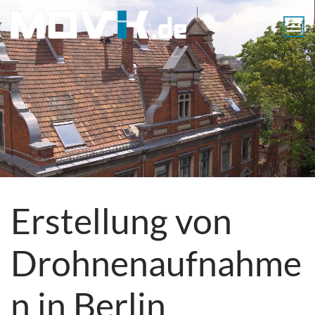
Skip
to
content
MOVIK
Aerials
Luftaufnahmen
Berlin
Erstellung von
Drohnenaufnahme
n in Berlin