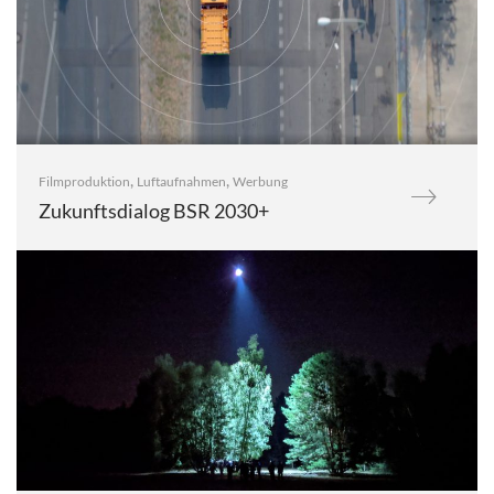
,
,
Filmproduktion
Luftaufnahmen
Werbung
Zukunftsdialog BSR 2030+