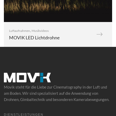
,
Luftaufnahmen
Musikvideos
MOVIK LED Lichtdrohne
Movik steht für die Liebe zur Cinematography in der Luft und
am Boden. Wir sind spezialisiert auf die Anwendung von
Drohnen
, Gimbaltechnik und besonderen Kamerabewegungen.
DIENSTLEISTUNGEN